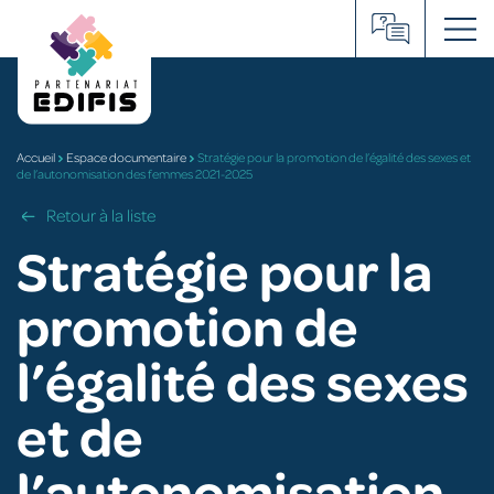
Skip
to
content
Accueil
Espace documentaire
Stratégie pour la promotion de l’égalité des sexes et
de l’autonomisation des femmes 2021-2025
Retour à la liste
Stratégie pour la
promotion de
l’égalité des sexes
et de
l’autonomisation