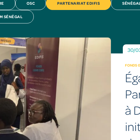
RE
OSC
PARTENARIAT EDIFIS
SÉNÉGA
M SÉNÉGAL
30/0
FONDS G
Éga
Pa
à D
ini